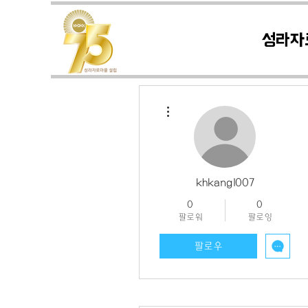
성라자
더보기
khkang1007
0
0
팔로워
팔로잉
팔로우