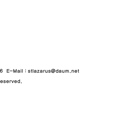
048
-Mail : stlazarus@daum.net
 Reserved.