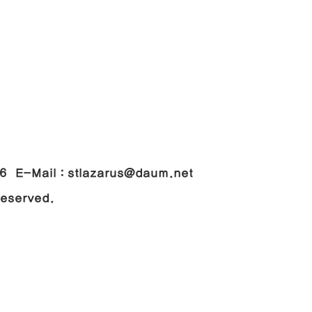
048
-Mail : stlazarus@daum.net
 Reserved.