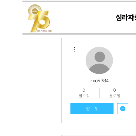
성라자
더보기
zxc9384
0
0
팔로워
팔로잉
팔로우