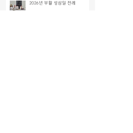
2026년 부활 성삼일 전례
유주성 블라시오 신부님과 유승우
요셉 신부님 은경축 행사
2026년 시무미사 및 신년하례
2025년 종무미사