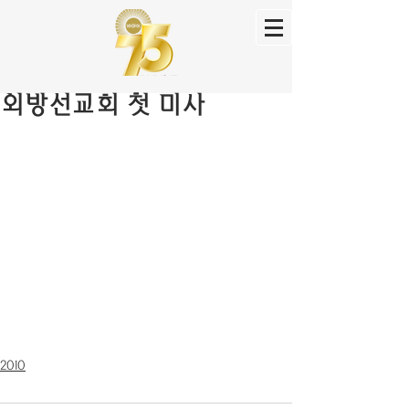
외방선교회 첫 미사
2010