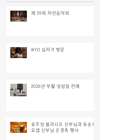
제 39회 자선음악회
WYD 십자가 방문
2026년 부활 성삼일 전례
유주성 블라시오 신부님과 유승우
요셉 신부님 은경축 행사