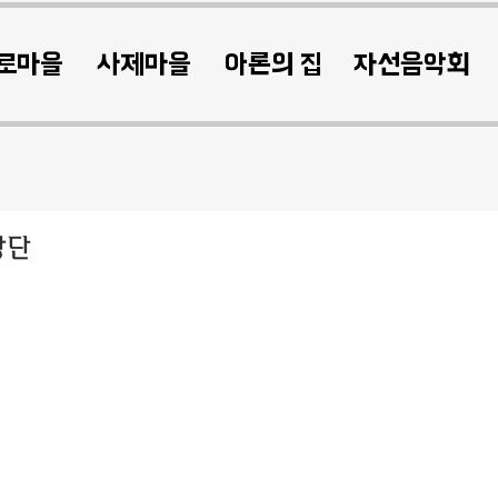
로마을
사제마을
아론의 집
자선음악회
창단