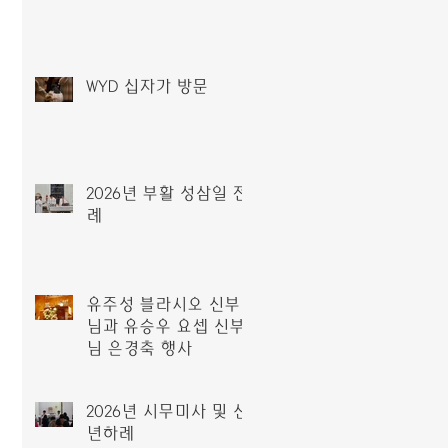
WYD 십자가 방문
2026년 부활 성삼일 전
례
유주성 블라시오 신부
님과 유승우 요셉 신부
님 은경축 행사
2026년 시무미사 및 신
년하례