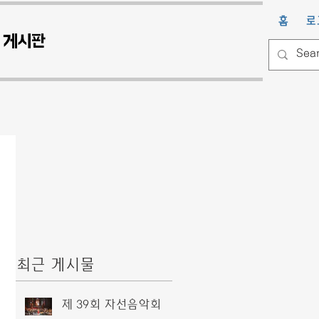
홈
로
게시판
최근 게시물
제 39회 자선음악회