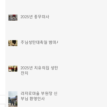
2025년 종무미사
주님성탄대축일 밤미사
2025년 치유의집 성탄
잔치
라자로마을 부원장 신
부님 환영인사