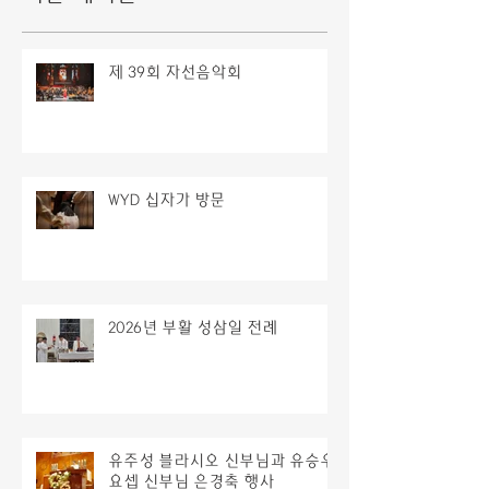
제 39회 자선음악회
WYD 십자가 방문
2026년 부활 성삼일 전례
유주성 블라시오 신부님과 유승우
요셉 신부님 은경축 행사