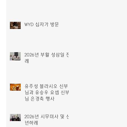
WYD 십자가 방문
2026년 부활 성삼일 전
례
유주성 블라시오 신부
님과 유승우 요셉 신부
님 은경축 행사
2026년 시무미사 및 신
년하례