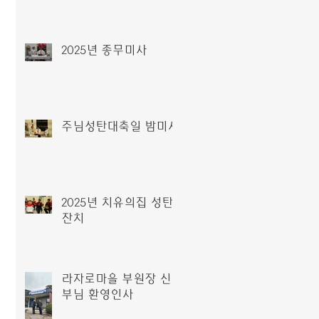
2025년 종무미사
주님성탄대축일 밤미사
2025년 치유의집 성탄
잔치
라자로마을 부원장 신
부님 환영인사