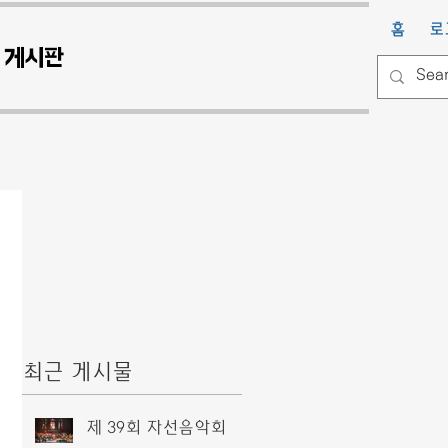
홈
로
게시판
최근 게시물
제 39회 자선음악회