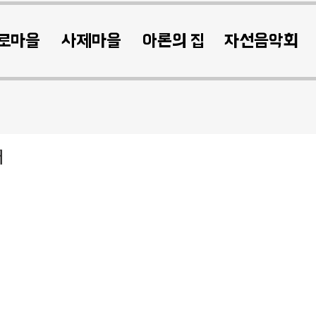
로마을
사제마을
아론의 집
자선음악회
터