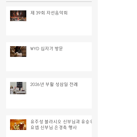
제 39회 자선음악회
WYD 십자가 방문
2026년 부활 성삼일 전례
유주성 블라시오 신부님과 유승우
요셉 신부님 은경축 행사