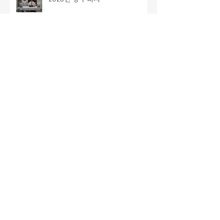
주님성탄대축일 밤미사
2025년 치유의집 성탄 잔치
라자로마을 부원장 신부님 환영인
사