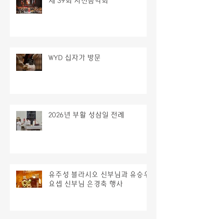
제 39회 자선음악회
WYD 십자가 방문
2026년 부활 성삼일 전례
유주성 블라시오 신부님과 유승우
요셉 신부님 은경축 행사