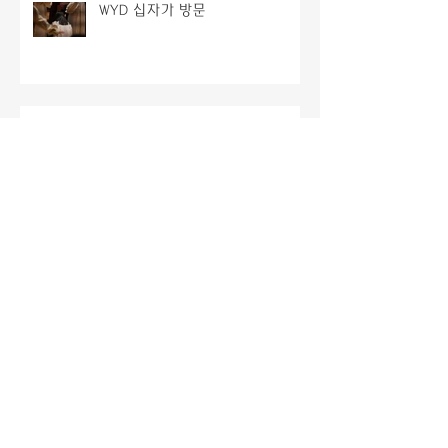
WYD 십자가 방문
2026년 부활 성삼일 전례
유주성 블라시오 신부님과 유승우
요셉 신부님 은경축 행사
2026년 시무미사 및 신년하례