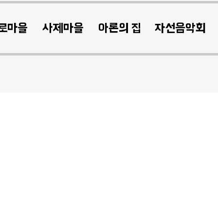
로마을
사제마을
아론의 집
자선음악회