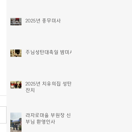
2025년 종무미사
주님성탄대축일 밤미사
2025년 치유의집 성탄
잔치
라자로마을 부원장 신
부님 환영인사