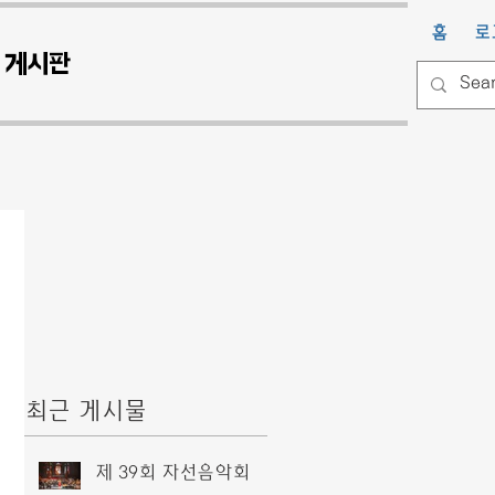
홈
로
게시판
최근 게시물
제 39회 자선음악회