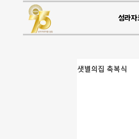
성라자
샛별의집 축복식