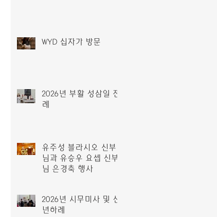
WYD 십자가 방문
2026년 부활 성삼일 전
례
유주성 블라시오 신부
님과 유승우 요셉 신부
님 은경축 행사
2026년 시무미사 및 신
년하례