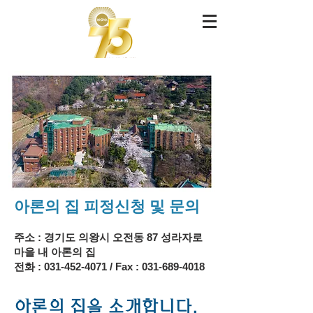
아론의 집 피정신청 및 문의
주
소 : 경기도 의왕시 오전
동 87 성라자로
마을 내 아론의 집
전화 :
031-452-4071
/
Fa
x
: 031-6
89-4018
​아론의 집을 소개합니다.