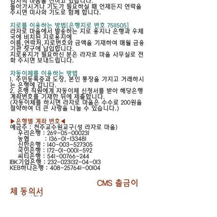
감사의 마음을 전하고 있습니다.
돌아가시거나 기도가 필요하실 때 언제든지 연락을
주시면 미사와 기도로 함께 합니다.
지로를 이용하는 방법[은행지로 번호
7511505
]
라자로 마을에서 발송하는 지로 용지나 은행과 우체
국에 비치된 지로용지에
이름,연락처,지로번호와 금액을 기재하여 매월 금융
기관 창구에 납입합니다.
지로용지가 필요하신 분은 라자로 마을 사무실로 전
화 주시면 보내드립니다.
자동이체를 이용하는 방법
1. 주민등록증과 도장, 본인 통장을 가지고 거래하시
는 은행에 갑니다.
2. 은행 직원에게 자동이체 신청서를 받아 해당은행
계좌번호를 기재한 뒤에 제출합니다.
(자동이체를 하시면 라자로 마을은 수수료 200원을
절약하여 더 큰 사랑을 나눌 수 있습니다.)
▶은행별 계좌 번호◀
예금주 : 천주교수원교구(성 라자로 마을)
우리은행 :
269-05-000231
농협 :
136-01-133481
신한은행 :
140-003-527305
국민은행 :
172-01-0001-592
씨티은행 :
541-00766-244
IBK기업은행 :
232-023132-04-013
KEB하나은행 :
408-257641-00104
CMS 출금이
체 동의서
※ CMS란?
은행에 가지않아도 기관(성라자로마을)에서 직접 후
원금을 신청할 수 있도록 하는 시스템입니다.
예금주와 예금주 주민등록번호, 계좌번호를 꼭 확인