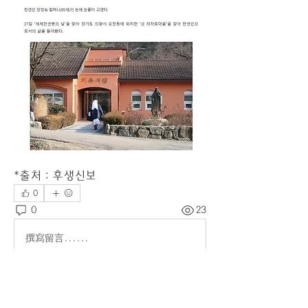
*출처 : 후생신보
0
0
23
撰寫留言......
소개