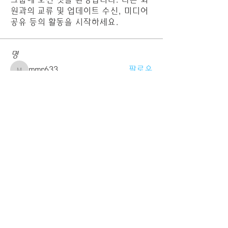
원과의 교류 및 업데이트 수신, 미디어
공유 등의 활동을 시작하세요.
명
mmr633
팔로우
mmr633
kjt1704kjt
팔로우
kjt1704kjt
케빈플로라
팔로우
케빈플로라
eldhkdl1220
팔로우
eldhkdl1220
kangjunyu.1965
팔로우
kangjunyu.1965
전체 회원 보기(73명)