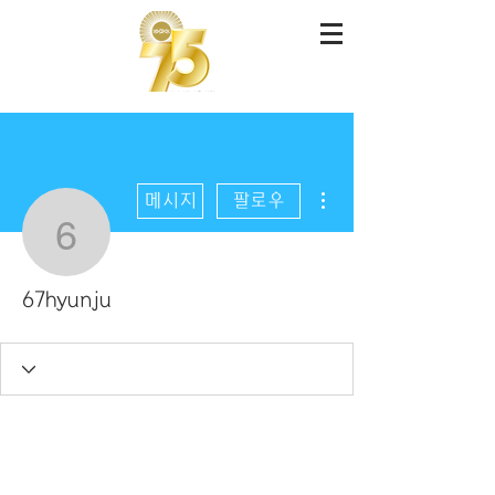
더보기
메시지
팔로우
67hyunju
67hyunju