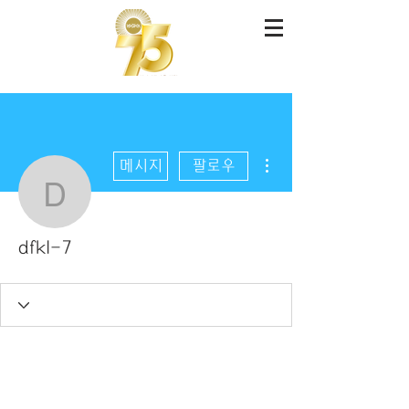
더보기
메시지
팔로우
dfkl-7
dfkl-7