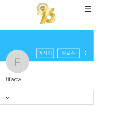
더보기
메시지
팔로우
fifacw
fifacw