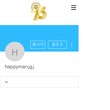
더보기
메시지
팔로우
happymanjgj
happymanjgj