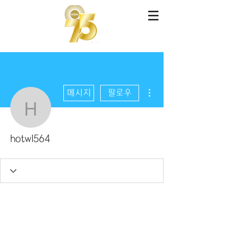
더보기
메시지
팔로우
hotw1564
hotw1564