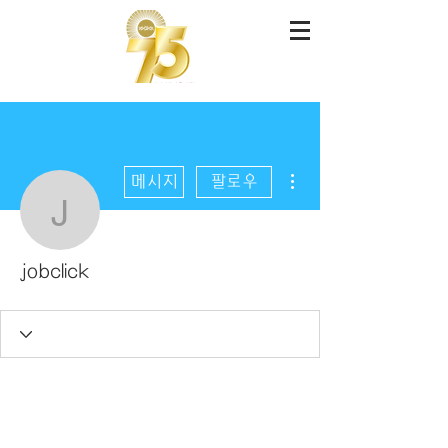
더보기
메시지
팔로우
jobclick
jobclick