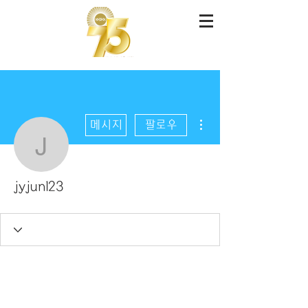
더보기
메시지
팔로우
jyjun123
jyjun123