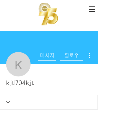
더보기
메시지
팔로우
kjt1704kjt
kjt1704kjt