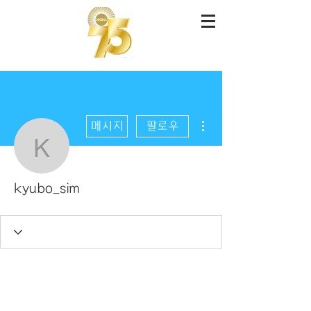
더보기
메시지
팔로우
kyubo_sim
kyubo_sim