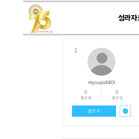
성라자
더보기
mycupid1401
0
0
팔로워
팔로잉
팔로우