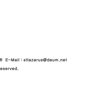
048
-Mail : stlazarus@daum.net
 Reserved.