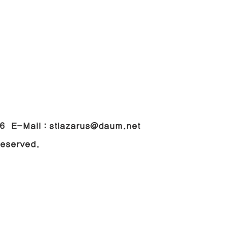
048
-Mail : stlazarus@daum.net
 Reserved.