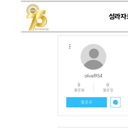
성라자
더보기
olive1954
0
0
팔로워
팔로잉
팔로우