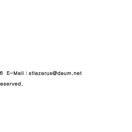
048
-Mail : stlazarus@daum.net
 Reserved.