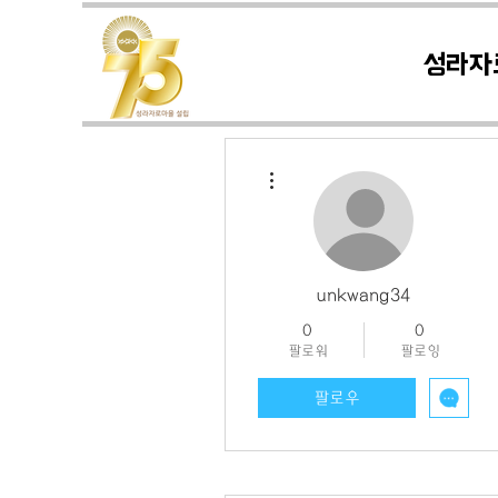
성라자
더보기
unkwang34
0
0
팔로워
팔로잉
팔로우