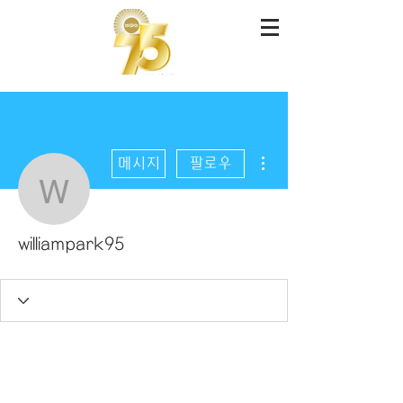
더보기
메시지
팔로우
williampark95
williampark95