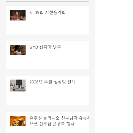
제 39회 자선음악회
WYD 십자가 방문
2026년 부활 성삼일 전례
유주성 블라시오 신부님과 유승우
요셉 신부님 은경축 행사