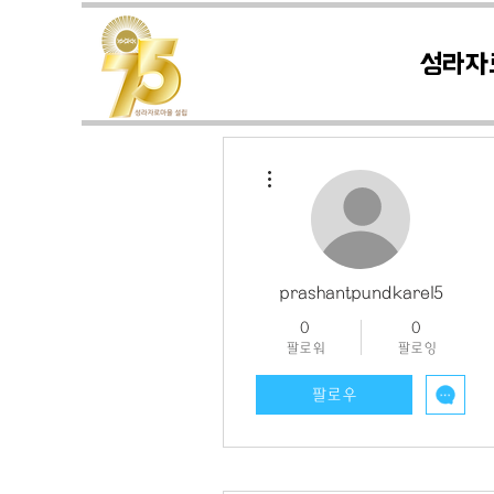
성라자
더보기
prashantpundkare15
0
0
팔로워
팔로잉
팔로우