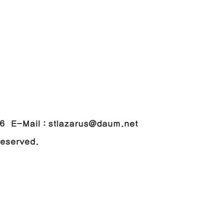
048
-Mail : stlazarus@daum.net
 Reserved.