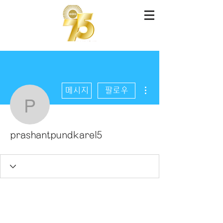
더보기
메시지
팔로우
prashantpundkare15
prashantpundkare15